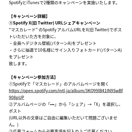
SpotifyとiTunesで2種類のキャンペーンを実施いたします。
【キャンペーン詳細】
①Spotify X(旧 Twitter) URLシェアキャンペーン
"マスカレード" のSpotify アルバムURLをX(旧 Twitter)でポス
トいただいた方を対象に、
・全員へデジタル壁紙(パターンA)をプレゼント
・さらに抽選で10名様にサイン入りフォトカード(パターンA)
をプレゼント
致します。
【キャンペーン参加方法】
①Spotifyで「マスカレード」のアルバムページを開く
https://open.spotify.com/intl-ja/album/3KQ99lB41IN9SwBf
908pUP
②アルバムページの「•••」から「シェア」→「X」を選択し、
ポスト
(URL以外の文章はご自由に編集いただいて問題ございませ
ん。)
③応募フォームから必要事項を記入の上ご応募ください。