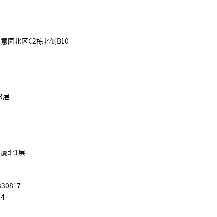
意园北区C2栋北侧B10
3层
厦北1层
30817
24