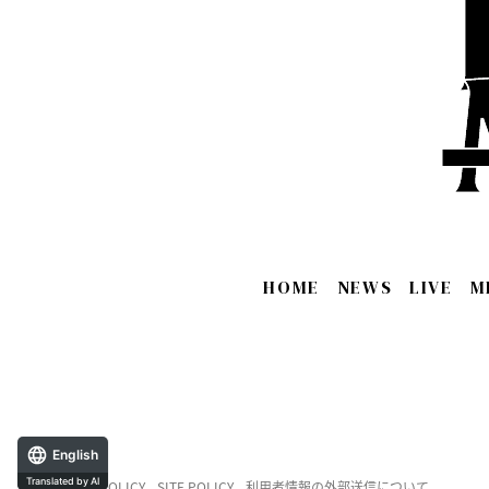
HOME
NEWS
LIVE
M
English
​ ​
Translated by AI
PRIVACY POLICY
SITE POLICY
利用者情報の外部送信について