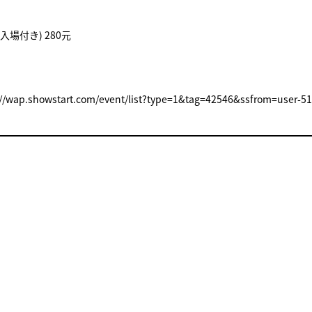
入場付き) 280元
.showstart.com/event/list?type=1&tag=42546&ssfrom=user-5