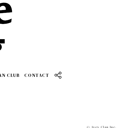
AN CLUB
CONTACT
© Avex Clan Inc.