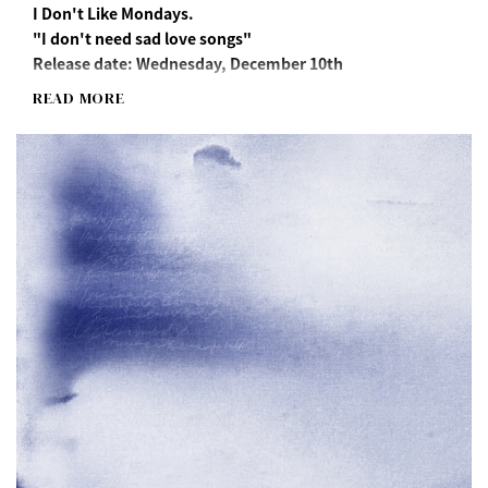
I Don't Like Mondays.
"I don't need sad love songs"
Release date: Wednesday, December 10th
READ MORE
Streaming/Download
http://idlms.lnk.to/nosadlovesongs