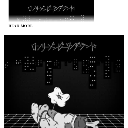
READ MORE
Lonely Zombie Wonderland
I Don't Like Mondays.