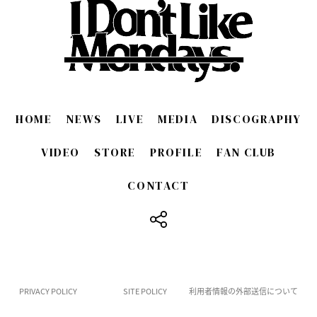
HOME
NEWS
LIVE
MEDIA
DISCOGRAPHY
VIDEO
STORE
PROFILE
FAN CLUB
CONTACT
​ ​
PRIVACY POLICY
SITE POLICY
利用者情報の外部送信について