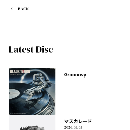
Release date: Monday, August 8
【Music video】
BACK
https://youtu.be/WEy_EDJDiPQ
Latest Disc
Groooovy
マスカレード
2026.03.03